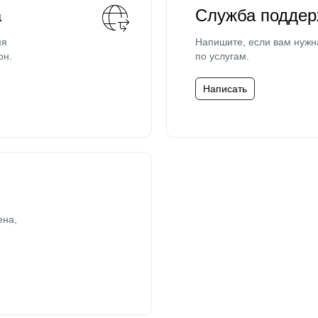
а
Служба поддер
мя
Напишите, если вам нужн
он.
по услугам.
Написать
ена,