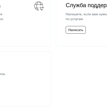
а
Служба поддер
мя
Напишите, если вам нужн
он.
по услугам.
Написать
ена,